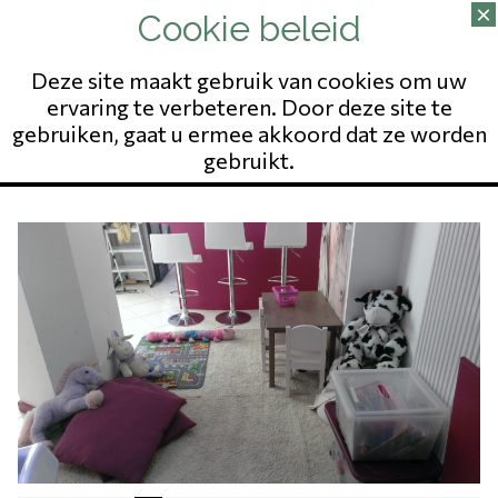
02/343.09.65
13 RUE DU POSTILLON
NO ENTREPRISE: 823541975
Deze site maakt gebruik van cookies om uw
ervaring te verbeteren. Door deze site te
gebruiken, gaat u ermee akkoord dat ze worden
gebruikt.