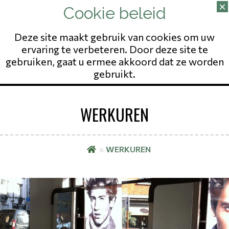
02/343.09.65
13 RUE DU POSTILLON
NO ENTREPRISE: 823541975
Deze site maakt gebruik van cookies om uw
ervaring te verbeteren. Door deze site te
gebruiken, gaat u ermee akkoord dat ze worden
gebruikt.
WERKUREN
»
WERKUREN