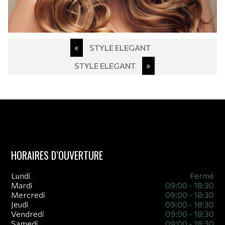
Post
«
STYLE ELEGANT
navigation
STYLE ELEGANT
»
HORAIRES D’OUVERTURE
Lundi
Fermé
Mardi
09:00 - 18:30
Mercredi
09:00 - 18:30
Jeudi
09:00 - 18:30
Vendredi
09:00 - 18:30
Samedi
09:00 - 18:30