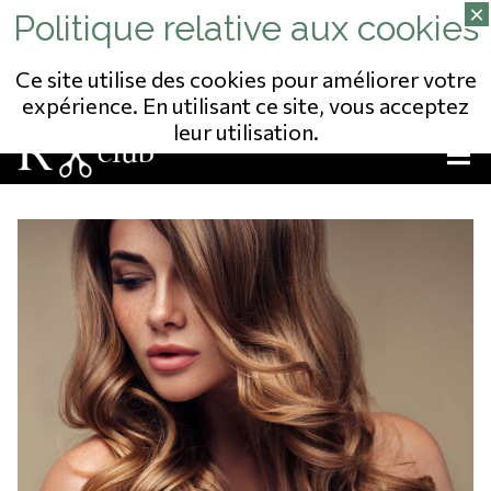
02/343.09.65
13 RUE DU POSTILLON
NO ENTREPRISE: 823541975
Ce site utilise des cookies pour améliorer votre
expérience. En utilisant ce site, vous acceptez
leur utilisation.