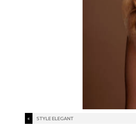
Post
«
STYLE ELEGANT
navigation