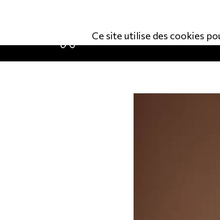
02/343.09.65
13 RUE DU POSTILLON
NO ENTREP
Ce site utilise des cookies po
ACCUEIL