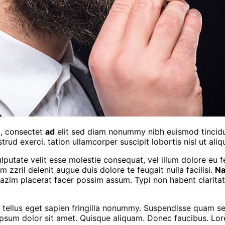
t, consectet
ad
elit sed diam nonummy nibh euismod tincidu
trud exerci. tation ullamcorper suscipit lobortis nisl ut a
ulputate velit esse molestie consequat, vel illum dolore eu f
 zzril delenit augue duis dolore te feugait nulla facilisi.
Na
im placerat facer possim assum. Typi non habent claritatem 
 tellus eget sapien fringilla nonummy.
Suspendisse quam sem
ipsum dolor sit amet. Quisque aliquam. Donec faucibus.
Lor