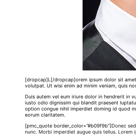
[dropcap]L[/dropcap]orem ipsum dolor sit ame
volutpat. Ut wisi enim ad minim veniam, quis nos
Duis autem vel eum iriure dolor in hendrerit in v
iusto odio dignissim qui blandit praesent luptatum
option congue nihil imperdiet doming id quod maz
eorum claritatem.
[pmc_quote border_color=”#b09f9b”]D
onec sed
nunc. Morbi imperdiet augue quis tellus. Lorem 