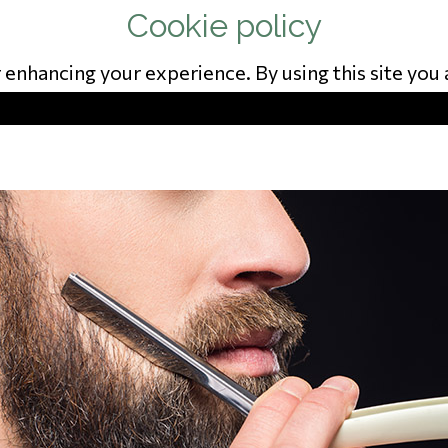
ISE: 823541975
or enhancing your experience. By using this site yo
PICTURES
WORK HOURS
PRICES
CONTA