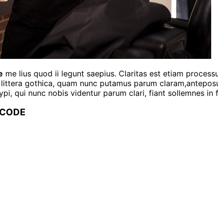
e
me lius quod ii legunt saepius. Claritas est etiam proces
ittera gothica, quam nunc putamus parum claram,anteposue
, qui nunc nobis videntur parum clari, fiant sollemnes in 
TCODE