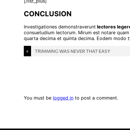
[/list_plus]
CONCLUSION
Investigationes demonstraverunt
lectores leger
consuetudium lectorum. Mirum est notare quam l
quarta decima et quinta decima. Eodem modo typi
Post
«
TRIMMING WAS NEVER THAT EASY
navigation
You must be
logged in
to post a comment.