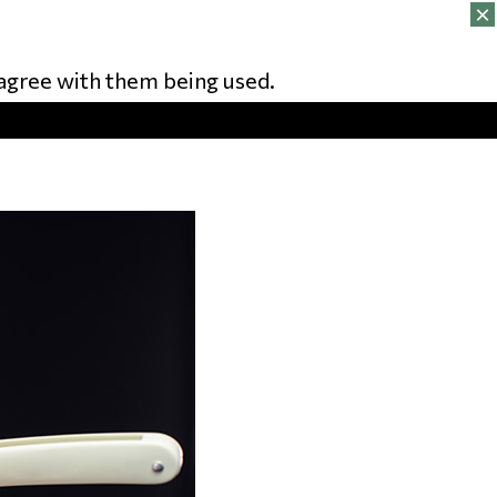
u agree with them being used.
CT
FR
NL
EN