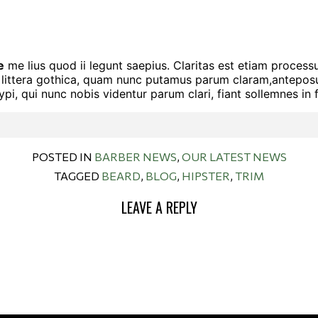
e
me lius quod ii legunt saepius. Claritas est etiam proces
ittera gothica, quam nunc putamus parum claram,anteposue
, qui nunc nobis videntur parum clari, fiant sollemnes in 
POSTED IN
BARBER NEWS
,
OUR LATEST NEWS
TAGGED
BEARD
,
BLOG
,
HIPSTER
,
TRIM
LEAVE A REPLY