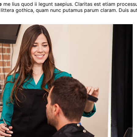
e
me lius quod ii legunt saepius. Claritas est etiam proces
ittera gothica, quam nunc putamus parum claram. Duis autem