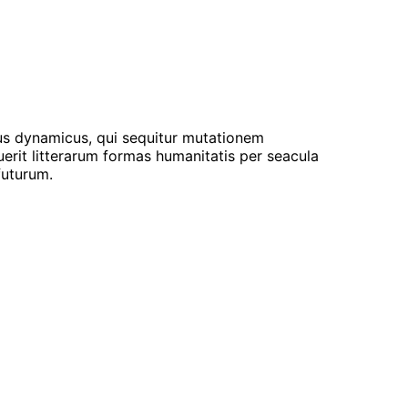
sus dynamicus, qui sequitur mutationem
rit litterarum formas humanitatis per seacula
futurum.